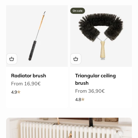
On sale
Radiator brush
Triangular ceiling
brush
Sale price
From 16,90€
Sale price
From 36,90€
4.9
4.8