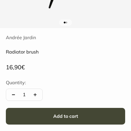
Go to item 1
Go to item 2
Andrée Jardin
Radiator brush
Sale price
16,90€
Quantity:
Add to cart