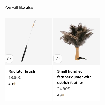
You will like also
Radiator brush
Small handled
feather duster with
Sale price
18,90€
ostrich feather
4.9
Sale price
24,90€
4.9