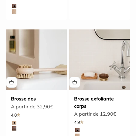
Hêtre
Choix du bois
Frêne
Hêtre
Brosse dos
Brosse exfoliante
corps
Prix de vente
A partir de 32,90€
Prix de vente
A partir de 12,90€
4.8
4.9
Choix du bois
Hêtre
Choix du bois
Frêne
Frêne