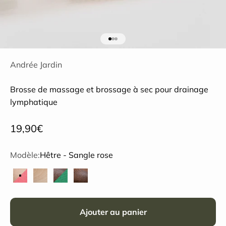
Aller à l'élément 1
Aller à l'élément 2
Aller à l'élément 3
Andrée Jardin
Brosse de massage et brossage à sec pour drainage
lymphatique
Prix de vente
19,90€
Modèle:
Hêtre - Sangle rose
Hêtre - Sangle rose
Hêtre
Frêne - Sangle verte
Frêne
Ajouter au panier