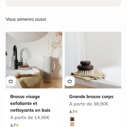
Vous aimerez aussi
Brosse visage
Grande brosse corps
exfoliante et
Prix de vente
A partir de 38,90€
nettoyante en bois
4.7
Prix de vente
A partir de 14,90€
Choix du bois
Frêne
4.7